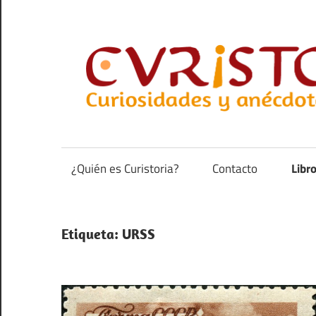
Saltar
al
contenido
Curiosidades
y
anécdotas
¿Quién es Curistoria?
Contacto
Libr
de
la
historia
Etiqueta:
URSS