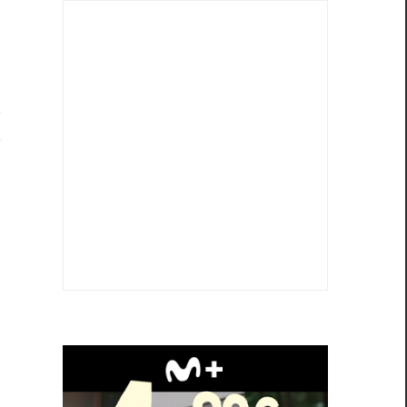
s
a
e
e