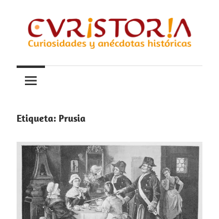
Saltar
al
contenido
Curiosidades
Curistoria
y
anécdotas
de
la
Etiqueta:
Prusia
historia