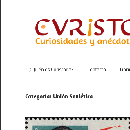
Saltar
al
contenido
Curiosidades
y
anécdotas
¿Quién es Curistoria?
Contacto
Libr
de
la
historia
Categoría:
Unión Soviética