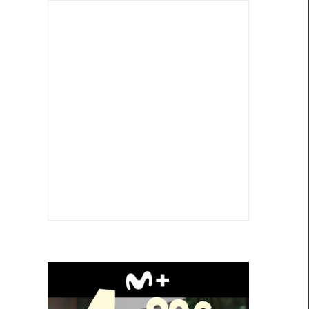
e
n
e
e
n