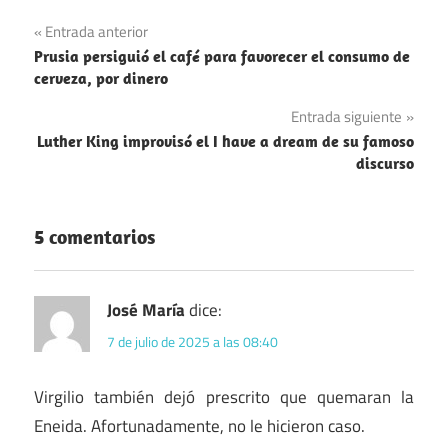
Literatura
Navegación
Entrada anterior
Prusia persiguió el café para favorecer el consumo de
de
cerveza, por dinero
entradas
Entrada siguiente
Luther King improvisó el I have a dream de su famoso
discurso
5 comentarios
José María
dice:
7 de julio de 2025 a las 08:40
Virgilio también dejó prescrito que quemaran la
Eneida. Afortunadamente, no le hicieron caso.