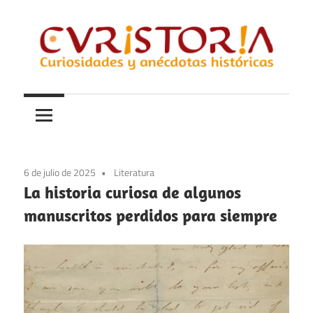
Saltar
al
contenido
Curiosidades
Curistoria
y
anécdotas
de
la
6 de julio de 2025
Literatura
historia
La historia curiosa de algunos
manuscritos perdidos para siempre