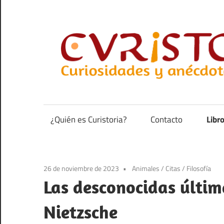
Saltar
al
contenido
Curiosidades
y
anécdotas
¿Quién es Curistoria?
Contacto
Libr
de
la
historia
26 de noviembre de 2023
Animales
/
Citas
/
Filosofía
Las desconocidas últim
Nietzsche