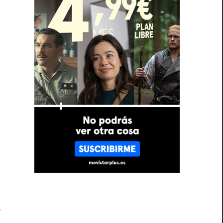
n
1
s