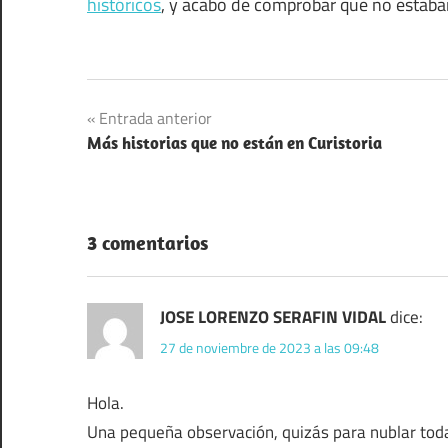
históricos
, y acabo de comprobar que no estaban 
Animales
Navegación
Entrada anterior
Citas
Más historias que no están en Curistoria
de
Filosofía
entradas
3 comentarios
JOSE LORENZO SERAFIN VIDAL
dice:
27 de noviembre de 2023 a las 09:48
Hola.
Una pequeña observación, quizás para nublar toda