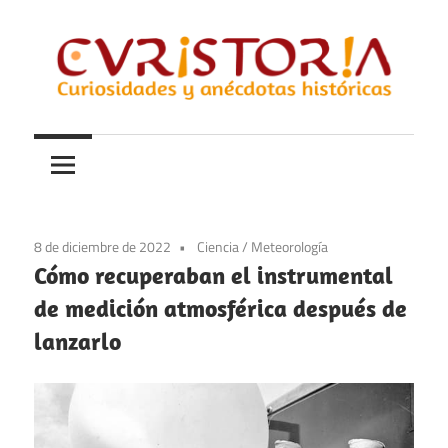
Saltar
al
contenido
Curiosidades
Curistoria
y
anécdotas
de
la
8 de diciembre de 2022
Ciencia
/
Meteorología
historia
Cómo recuperaban el instrumental
de medición atmosférica después de
lanzarlo