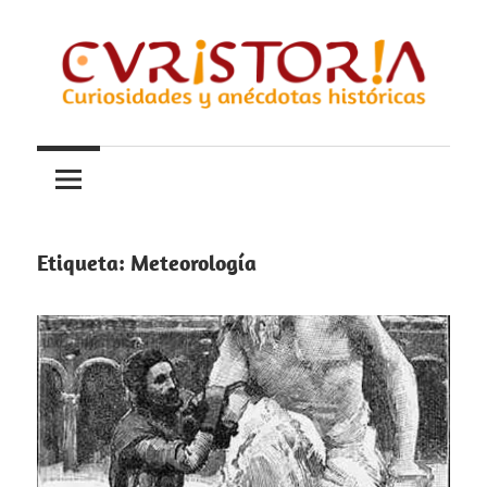
Saltar
al
contenido
Curiosidades
Curistoria
y
anécdotas
de
la
Etiqueta:
Meteorología
historia