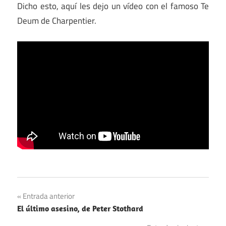
Dicho esto, aquí les dejo un vídeo con el famoso Te
Deum de Charpentier.
Europa
Navegación
Entrada anterior
Música
El último asesino, de Peter Stothard
de