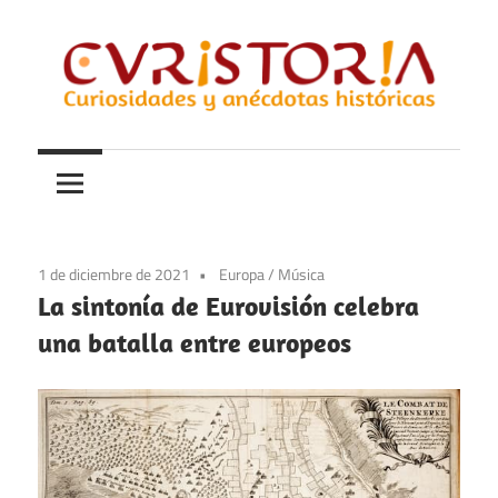
Saltar
al
contenido
Curiosidades
Curistoria
y
anécdotas
de
la
1 de diciembre de 2021
Europa
/
Música
historia
La sintonía de Eurovisión celebra
una batalla entre europeos