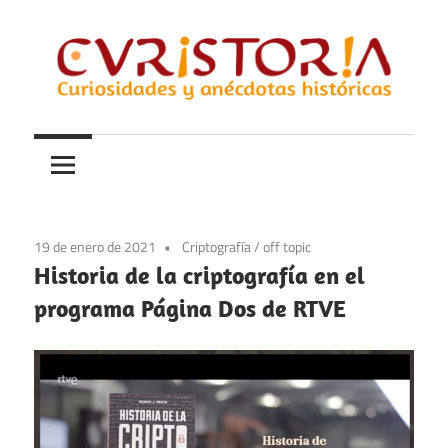
Saltar
al
contenido
Curiosidades
Curistoria
y
anécdotas
de
la
19 de enero de 2021
Criptografía
/
off topic
historia
Historia de la criptografía en el
programa Página Dos de RTVE