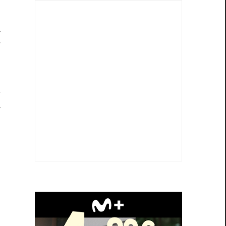
e
a
?
a
a
s
.