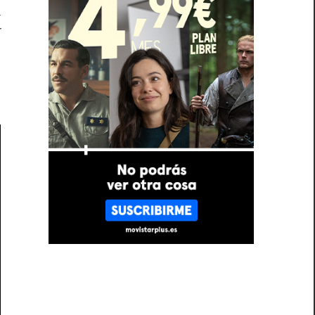
a
í
a