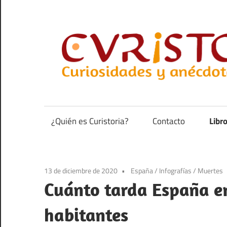
Saltar
al
contenido
Curiosidades
y
anécdotas
¿Quién es Curistoria?
Contacto
Libr
de
la
historia
13 de diciembre de 2020
España
/
Infografías
/
Muertes
Cuánto tarda España e
habitantes