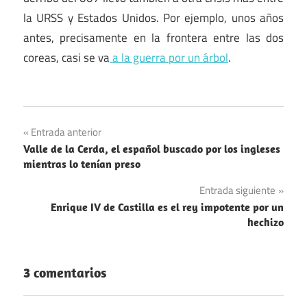
la URSS y Estados Unidos. Por ejemplo, unos años
antes, precisamente en la frontera entre las dos
coreas, casi se va
a la guerra por un árbol
.
Aviación
Navegación
Entrada anterior
Guerra
Valle de la Cerda, el español buscado por los ingleses
de
Fría
mientras lo tenían preso
entradas
Entrada siguiente
Enrique IV de Castilla es el rey impotente por un
hechizo
3 comentarios