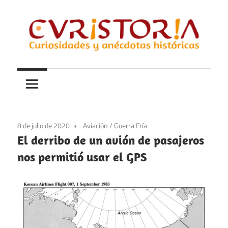
Saltar
al
contenido
Curiosidades
Curistoria
y
anécdotas
de
la
8 de julio de 2020
Aviación
/
Guerra Fría
historia
El derribo de un avión de pasajeros
nos permitió usar el GPS