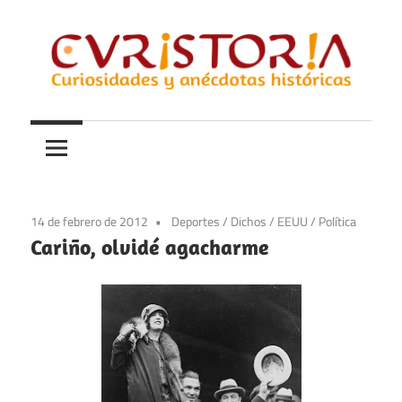
Saltar
al
contenido
Curiosidades
Curistoria
y
anécdotas
de
la
14 de febrero de 2012
Deportes
/
Dichos
/
EEUU
/
Política
historia
Cariño, olvidé agacharme