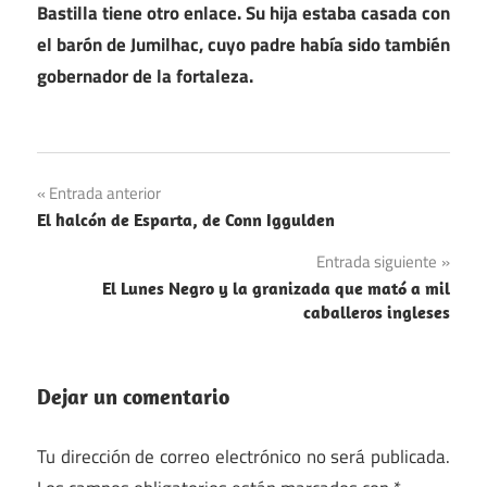
Bastilla tiene otro enlace. Su hija estaba casada con
el barón de Jumilhac, cuyo padre había sido también
gobernador de la fortaleza.
Muertes
Navegación
Entrada anterior
Revolución
El halcón de Esparta, de Conn Iggulden
de
Francesa
Entrada siguiente
entradas
El Lunes Negro y la granizada que mató a mil
caballeros ingleses
Dejar un comentario
Tu dirección de correo electrónico no será publicada.