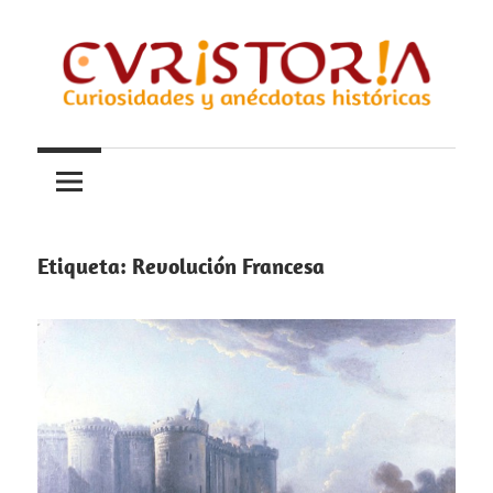
Saltar
al
contenido
Curiosidades
Curistoria
y
anécdotas
de
la
Etiqueta:
Revolución Francesa
historia