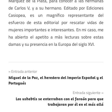
Márquez de la Plata, para conocer a las hermanas
de Carlos V, y a su hermano. Editado por Ediciones
Casiopea, es un magnífico representante del
esfuerzo de esta editorial por rescatar vidas de
mujeres importantes e interesantes. En mi caso, me
ha abierto el apetito a más lecturas sobre estas
damas y su presencia en la Europa del siglo XVI.
Imperio
Navegación
Entrada anterior
Español
Miguel de la Paz, el heredero del Imperio Español y el
de
Libros
Portugués
entradas
Recomendaciones
Entrada siguiente
Los ushebtis se enterraban con el faraón para que
trabajaran por él en el más allá