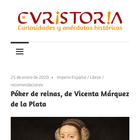
Saltar
al
contenido
Curiosidades
Curistoria
y
anécdotas
de
la
25 de enero de 2020
Imperio Español
/
Libros
/
historia
recomendaciones
Póker de reinas, de Vicenta Márquez
de la Plata