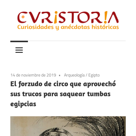
Saltar
al
contenido
Curiosidades
Curistoria
y
anécdotas
de
la
14 de noviembre de 2019
Arqueología
/
Egipto
historia
El forzudo de circo que aprovechó
sus trucos para saquear tumbas
egipcias