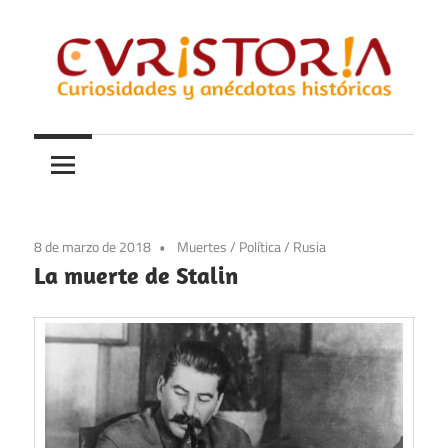
Saltar
al
contenido
Curiosidades
Curistoria
y
anécdotas
de
la
8 de marzo de 2018
Muertes
/
Política
/
Rusia
historia
La muerte de Stalin