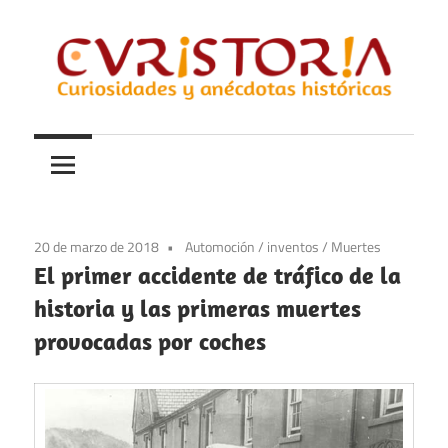
Saltar
al
contenido
Curiosidades
Curistoria
y
anécdotas
de
la
20 de marzo de 2018
Automoción
/
inventos
/
Muertes
historia
El primer accidente de tráfico de la
historia y las primeras muertes
provocadas por coches