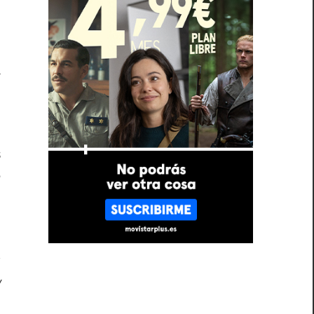
a
s
e
o
y
y