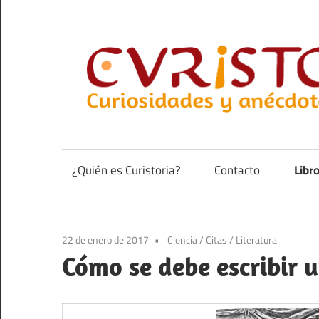
Saltar
al
contenido
Curiosidades
y
anécdotas
¿Quién es Curistoria?
Contacto
Libr
de
la
historia
22 de enero de 2017
Ciencia
/
Citas
/
Literatura
Cómo se debe escribir u