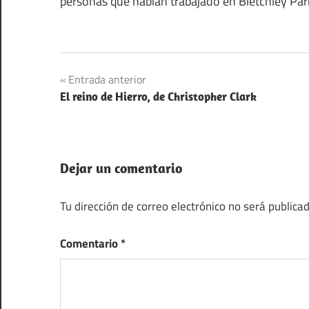
personas que habían trabajado en Bletchley Park
Cartas
Navegación
Entrada anterior
Criptografía
El reino de Hierro, de Christopher Clark
de
Documentos
entradas
Segunda
Guerra
Dejar un comentario
Mundial
Tu dirección de correo electrónico no será publicad
Comentario
*