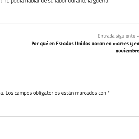
 no podía hablar de su labor durante la guerra.
Entrada siguiente
Por qué en Estados Unidos votan en martes y e
noviembr
a.
Los campos obligatorios están marcados con
*