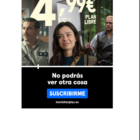
e
a
o
e