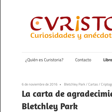
Saltar
al
contenido
Curiosidades
y
anécdotas
¿Quién es Curistoria?
Contacto
Libr
de
la
historia
6 de noviembre de 2016
Bletchley Park
/
Cartas
/
Criptog
La carta de agradecimi
Bletchley Park