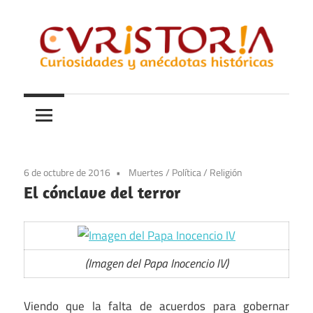
Saltar
al
contenido
Curiosidades
Curistoria
y
anécdotas
de
la
6 de octubre de 2016
Muertes
/
Política
/
Religión
historia
El cónclave del terror
(Imagen del Papa Inocencio IV)
Viendo que la falta de acuerdos para gobernar