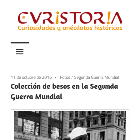
Saltar
al
contenido
Curiosidades
Curistoria
y
anécdotas
de
la
11 de octubre de 2016
Fotos
/
Segunda Guerra Mundial
historia
Colección de besos en la Segunda
Guerra Mundial