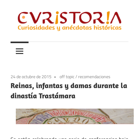
Saltar
al
contenido
Curiosidades
Curistoria
y
anécdotas
de
la
24 de octubre de 2015
off topic
/
recomendaciones
historia
Reinas, infantas y damas durante la
dinastía Trastámara