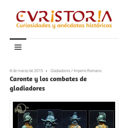
Saltar
al
contenido
Curiosidades
Curistoria
y
anécdotas
de
la
8 de marzo de 2015
Gladiadores
/
Imperio Romano
historia
Caronte y los combates de
gladiadores