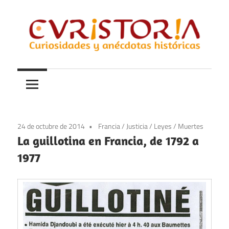
Saltar
al
contenido
Curiosidades
Curistoria
y
anécdotas
de
la
24 de octubre de 2014
Francia
/
Justicia
/
Leyes
/
Muertes
historia
La guillotina en Francia, de 1792 a
1977