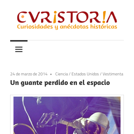
Saltar
al
contenido
Curiosidades
Curistoria
y
anécdotas
de
la
24 de marzo de 2014
Ciencia
/
Estados Unidos
/
Vestimenta
historia
Un guante perdido en el espacio