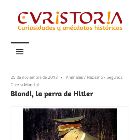
Saltar
al
contenido
Curiosidades
Curistoria
y
anécdotas
de
la
25 de noviembre de 2013
Animales
/
Nazismo
/
Segunda
historia
Guerra Mundial
Blondi, la perra de Hitler