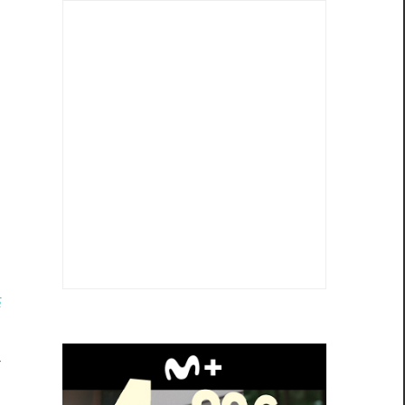
s
n
a