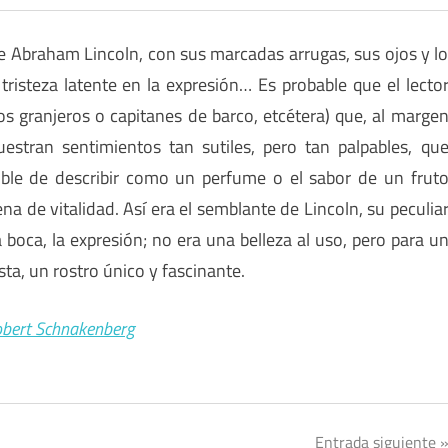
e Abraham Lincoln, con sus marcadas arrugas, sus ojos y l
isteza latente en la expresión… Es probable que el lecto
os granjeros o capitanes de barco, etcétera) que, al marge
estran sentimientos tan sutiles, pero tan palpables, qu
ible de describir como un perfume o el sabor de un frut
na de vitalidad. Así era el semblante de Lincoln, su peculia
la boca, la expresión; no era una belleza al uso, pero para u
ista, un rostro único y fascinante.
Robert Schnakenberg
Entrada siguiente