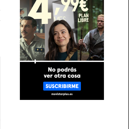
e
a
n