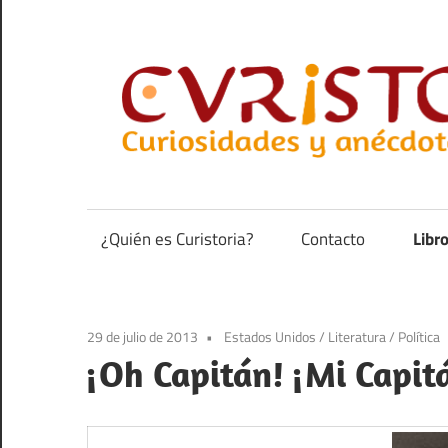
Saltar
al
contenido
Curiosidades
y
anécdotas
¿Quién es Curistoria?
Contacto
Libr
de
la
historia
29 de julio de 2013
Estados Unidos
/
Literatura
/
Política
¡Oh Capitán! ¡Mi Capit