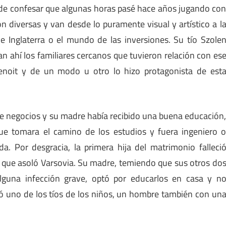
 de confesar que algunas horas pasé hace años jugando co
on diversas y van desde lo puramente visual y artístico a l
e Inglaterra o el mundo de las inversiones. Su tío Szole
 ahí los familiares cercanos que tuvieron relación con es
enoit y de un modo u otro lo hizo protagonista de est
e negocios y su madre había recibido una buena educación
que tomara el camino de los estudios y fuera ingeniero 
da. Por desgracia, la primera hija del matrimonio falleci
 que asoló Varsovia. Su madre, temiendo que sus otros do
lguna infección grave, optó por educarlos en casa y n
gó uno de los tíos de los niños, un hombre también con un