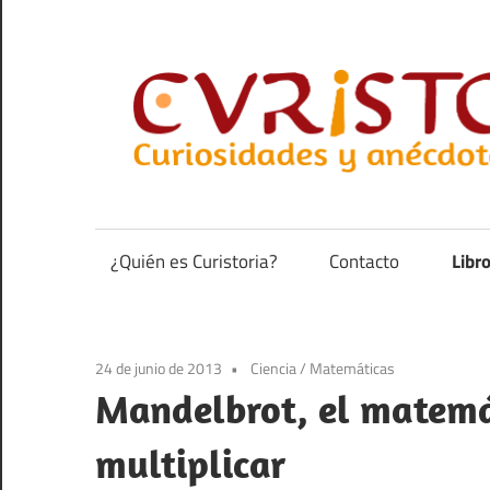
Saltar
al
contenido
Curiosidades
y
anécdotas
¿Quién es Curistoria?
Contacto
Libr
de
la
historia
24 de junio de 2013
Ciencia
/
Matemáticas
Mandelbrot, el matemá
multiplicar