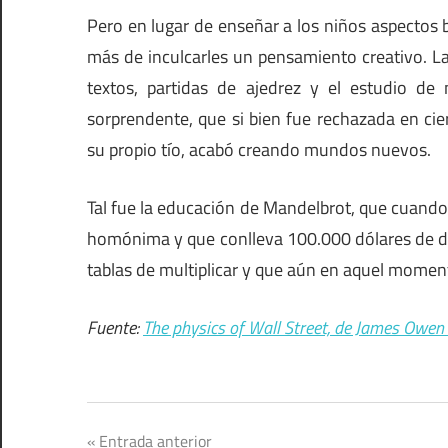
Pero en lugar de enseñar a los niños aspectos b
más de inculcarles un pensamiento creativo. La
textos, partidas de ajedrez y el estudio d
sorprendente, que si bien fue rechazada en ci
su propio tío, acabó creando mundos nuevos.
Tal fue la educación de Mandelbrot, que cuando 
homónima y que conlleva 100.000 dólares de do
tablas de multiplicar y que aún en aquel moment
Fuente:
The physics of Wall Street, de James Owen
Navegación
Entrada anterior