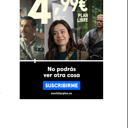
n
a
n
e
a
,
o
ó
s
o
a