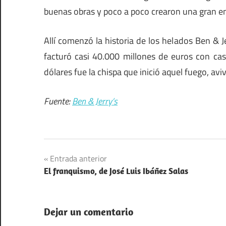
buenas obras y poco a poco crearon una gran e
Allí comenzó la historia de los helados Ben & J
facturó casi 40.000 millones de euros con ca
dólares fue la chispa que inició aquel fuego, av
Fuente:
Ben & Jerry’s
Navegación
Entrada anterior
El franquismo, de José Luis Ibáñez Salas
de
entradas
Dejar un comentario