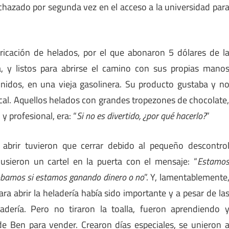
echazado por segunda vez en el acceso a la universidad par
ricación de helados, por el que abonaron 5 dólares de l
a, y listos para abrirse el camino con sus propias mano
nidos, en una vieja gasolinera. Su producto gustaba y n
cal. Aquellos helados con grandes tropezones de chocolate
y profesional, era: “
Si no es divertido, ¿por qué hacerlo?
”
brir tuvieron que cerrar debido al pequeño descontro
Pusieron un cartel en la puerta con el mensaje: “
Estamo
bamos si estamos ganando dinero o no
”. Y, lamentablemente
ara abrir la heladería había sido importante y a pesar de la
dería. Pero no tiraron la toalla, fueron aprendiendo 
 Ben para vender. Crearon días especiales, se unieron 