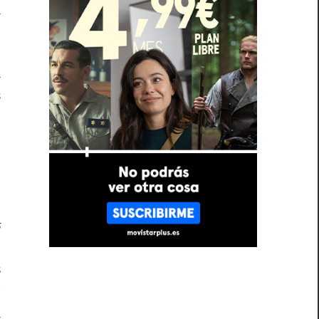
a
a
s
o
,
l
s
,
s
y
a