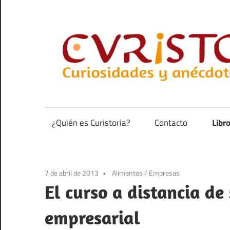
Saltar
al
contenido
Curiosidades
y
anécdotas
¿Quién es Curistoria?
Contacto
Libr
de
la
historia
7 de abril de 2013
Alimentos
/
Empresas
El curso a distancia de
empresarial