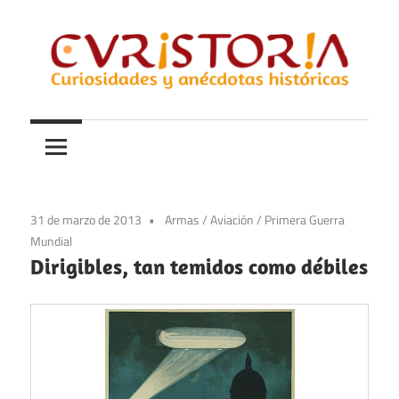
Saltar
al
contenido
Curiosidades
Curistoria
y
anécdotas
de
la
31 de marzo de 2013
Armas
/
Aviación
/
Primera Guerra
historia
Mundial
Dirigibles, tan temidos como débiles