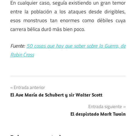
En cualquier caso, seguía existiendo un gran temor
entre la población a los ataques desde dirigibles,
esos monstruos tan enormes como débiles cuya
carrera bélica duró más bien poco.
Fuente:
50 cosas que hay que saber sobre la Guerra, de
Robin Cross
Navegación
Entrada anterior
El Ave María de Schubert y sir Walter Scott
de
Entrada siguiente
entradas
El despistado Mark Twain