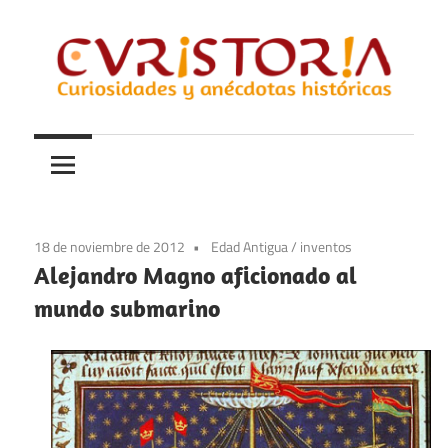
Saltar
al
contenido
Curiosidades
Curistoria
y
anécdotas
de
la
18 de noviembre de 2012
Edad Antigua
/
inventos
historia
Alejandro Magno aficionado al
mundo submarino