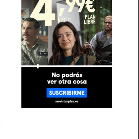
l
s
a
8
a
n
o
o
s
s
e