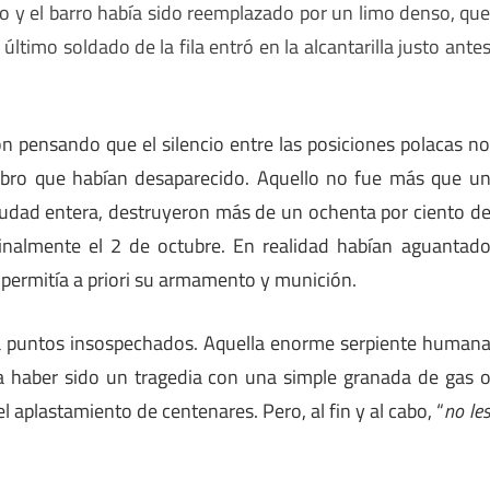
o y el barro había sido reemplazado por un limo denso, qu
l último soldado de la fila entró en la alcantarilla justo ante
n pensando que el silencio entre las posiciones polacas n
bro que habían desaparecido. Aquello no fue más que u
iudad entera, destruyeron más de un ochenta por ciento d
finalmente el 2 de octubre. En realidad habían aguantad
 permitía a priori su armamento y munición.
 a puntos insospechados. Aquella enorme serpiente human
ría haber sido un tragedia con una simple granada de gas 
 aplastamiento de centenares. Pero, al fin y al cabo, “
no le