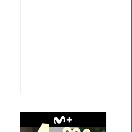
n
l
e
a