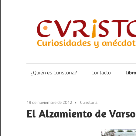
Saltar
al
contenido
Curiosidades
y
anécdotas
¿Quién es Curistoria?
Contacto
Libr
de
la
historia
19 de noviembre de 2012
Curistoria
El Alzamiento de Varsov