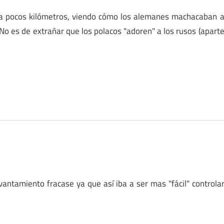
to a pocos kilómetros, viendo cómo los alemanes machacaban 
. No es de extrañar que los polacos "adoren" a los rusos (apart
evantamiento fracase ya que así iba a ser mas "fácil" controla