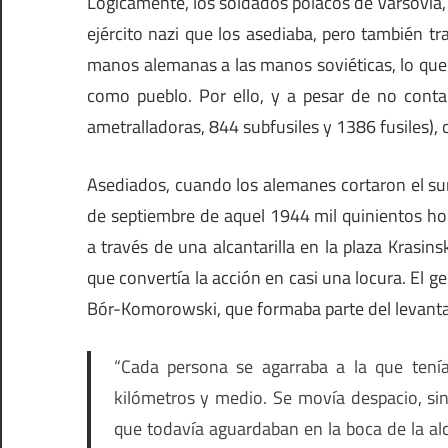
Lógicamente, los soldados polacos de Varsovia, 
ejército nazi que los asediaba, pero también t
manos alemanas a las manos soviéticas, lo que 
como pueblo. Por ello, y a pesar de no cont
ametralladoras, 844 subfusiles y 1386 fusiles)
Asediados, cuando los alemanes cortaron el sum
de septiembre de aquel 1944 mil quinientos ho
a través de una alcantarilla en la plaza Krasins
que convertía la acción en casi una locura. E
Bór-Komorowski, que formaba parte del levantami
“Cada persona se agarraba a la que tení
kilómetros y medio. Se movía despacio, sin
que todavía aguardaban en la boca de la alc