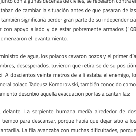
junto con algunas decenas de civiles, se rebelaron contra e
rataban de cambiar la situación antes de que pasaran de la
también significaría perder gran parte de su independenci
ar con apoyo aliado y de estar pobremente armados (10
, comenzaron el levantamiento.
inistro de agua, los polacos cavaron pozos y el primer dí
mbres, desesperados, tuvieron que retirarse de su posició
ki. A doscientos veinte metros de allí estaba el enemigo, l
l general polaco Tadeusz Komorowski, también conocido com
ento describió aquella evacuación por las alcantarillas:
a delante. La serpiente humana medía alrededor de do
 tiempo para descansar, porque había que dejar sitio a lo
antarilla. La fila avanzaba con muchas dificultades, porqu