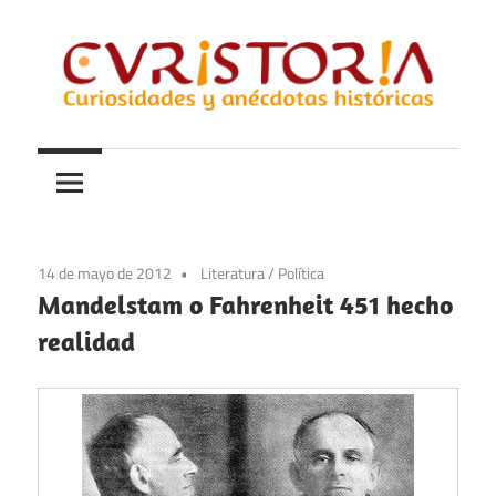
Saltar
al
contenido
Curiosidades
Curistoria
y
anécdotas
de
la
14 de mayo de 2012
Literatura
/
Política
historia
Mandelstam o Fahrenheit 451 hecho
realidad