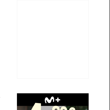
n
a
e