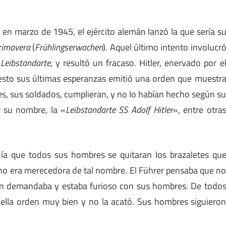
 en marzo de 1945, el ejército alemán lanzó la que sería s
rimavera
(
Frühlingserwachen
). Aquel último intento involucr
a
Leibstandarte
, y resultó un fracaso. Hitler, enervado por e
uesto sus últimas esperanzas emitió una orden que muestr
s, sus soldados, cumplieran, y no lo habían hecho según s
r su nombre, la «
Leibstandarte SS Adolf Hitler
«, entre otra
edía que todos sus hombres se quitaran los brazaletes qu
er no era merecedora de tal nombre. El Führer pensaba que n
ión demandaba y estaba furioso con sus hombres. De todo
ella orden muy bien y no la acató. Sus hombres siguiero