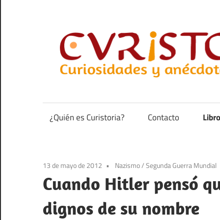
Saltar
al
contenido
Curiosidades
y
anécdotas
¿Quién es Curistoria?
Contacto
Libr
de
la
historia
13 de mayo de 2012
Nazismo
/
Segunda Guerra Mundial
Cuando Hitler pensó q
dignos de su nombre