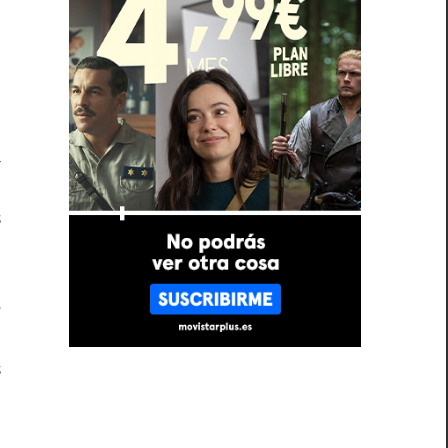
u
ó
l
a
u
s
e
o
s
n