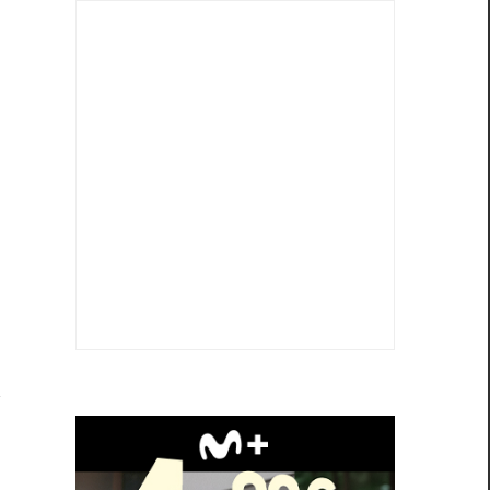
y
l
,