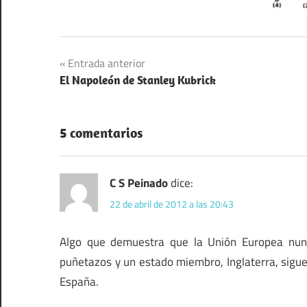
Navegación
Entrada anterior
El Napoleón de Stanley Kubrick
de
entradas
5 comentarios
C S Peinado
dice:
22 de abril de 2012 a las 20:43
Algo que demuestra que la Unión Europea nunc
puñetazos y un estado miembro, Inglaterra, sigue
España.