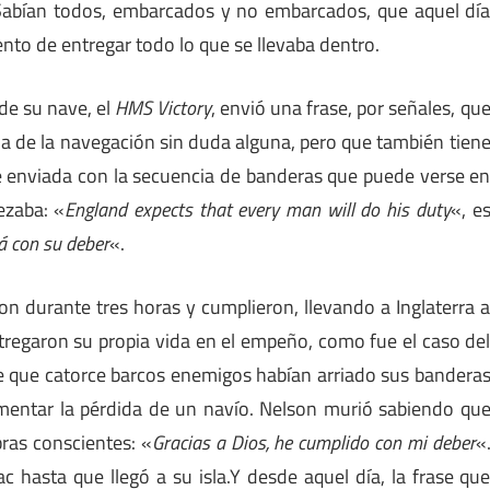
 Sabían todos, embarcados y no embarcados, que aquel dí
ento de entregar todo lo que se llevaba dentro.
sde su nave, el
HMS Victory
, envió una frase, por señales, qu
ia de la navegación sin duda alguna, pero que también tien
fue enviada con la secuencia de banderas que puede verse e
ezaba: «
England expects that every man will do his duty
«, e
á con su deber
«.
n durante tres horas y cumplieron, llevando a Inglaterra 
ntregaron su propia vida en el empeño, como fue el caso de
e que catorce barcos enemigos habían arriado sus bandera
lamentar la pérdida de un navío. Nelson murió sabiendo qu
bras conscientes: «
Gracias a Dios, he cumplido con mi deber
«
 hasta que llegó a su isla.Y desde aquel día, la frase qu