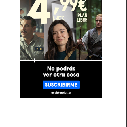
a
e
e
n
s
a
l
s
e
.
e