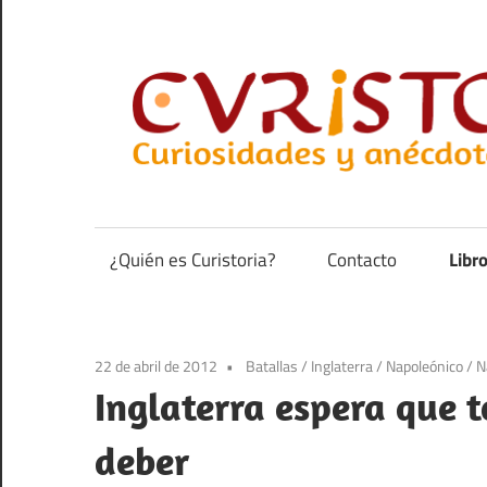
Saltar
al
contenido
Curiosidades
y
anécdotas
¿Quién es Curistoria?
Contacto
Libr
de
la
historia
22 de abril de 2012
Batallas
/
Inglaterra
/
Napoleónico
/
N
Inglaterra espera que 
deber