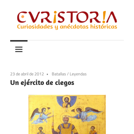
Saltar
al
contenido
Curiosidades
Curistoria
y
anécdotas
de
la
23 de abril de 2012
Batallas
/
Leyendas
historia
Un ejército de ciegos