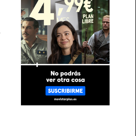
a
d
a
r
.
l
s
a
,
s
n
s
o