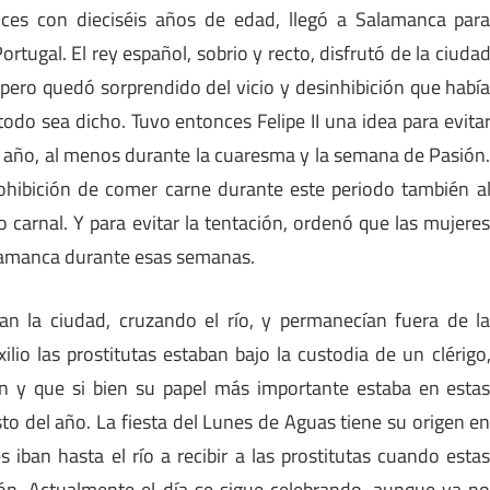
nces con dieciséis años de edad, llegó a Salamanca par
tugal. El rey español, sobrio y recto, disfrutó de la ciuda
 pero quedó sorprendido del vicio y desinhibición que habí
todo sea dicho. Tuvo entonces Felipe II una idea para evita
el año, al menos durante la cuaresma y la semana de Pasión
ohibición de comer carne durante este periodo también a
o carnal. Y para evitar la tentación, ordenó que las mujere
alamanca durante esas semanas.
an la ciudad, cruzando el río, y permanecían fuera de l
io las prostitutas estaban bajo la custodia de un clérigo
n y que si bien su papel más importante estaba en esta
sto del año. La fiesta del Lunes de Aguas tiene su origen e
s iban hasta el río a recibir a las prostitutas cuando esta
ón. Actualmente el día se sigue celebrando, aunque ya n