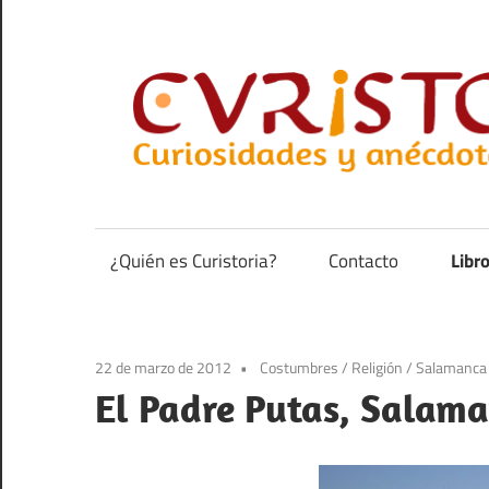
Saltar
al
contenido
Curiosidades
y
anécdotas
¿Quién es Curistoria?
Contacto
Libr
de
la
historia
22 de marzo de 2012
Costumbres
/
Religión
/
Salamanca
El Padre Putas, Salama