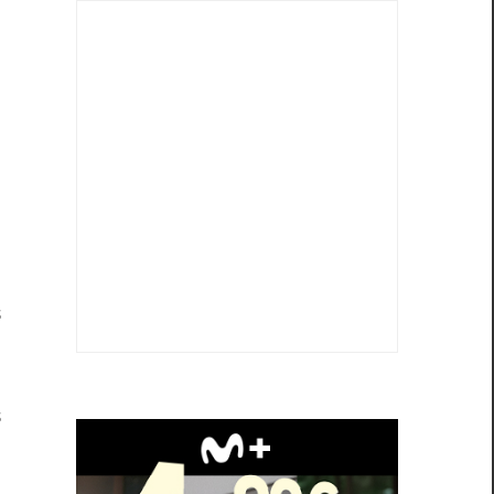
s
e
n
s