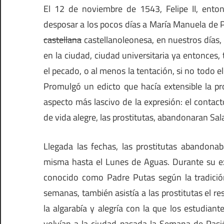
El 12 de noviembre de 1543, Felipe II, ento
desposar a los pocos días a María Manuela de Por
castellana
castellanoleonesa, en nuestros días,
en la ciudad, ciudad universitaria ya entonces, 
el pecado, o al menos la tentación, si no todo 
Promulgó un edicto que hacía extensible la pr
aspecto más lascivo de la expresión: el contact
de vida alegre, las prostitutas, abandonaran S
Llegada las fechas, las prostitutas abandonab
misma hasta el Lunes de Aguas. Durante su exil
conocido como Padre Putas según la tradició
semanas, también asistía a las prostitutas el re
la algarabía y alegría con la que los estudiante
volvían a la ciudad pasada la Semana de Pasi