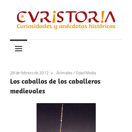
Saltar
al
contenido
Curiosidades
Curistoria
y
anécdotas
de
la
28 de febrero de 2012
Animales
/
Edad Media
historia
Los caballos de los caballeros
medievales