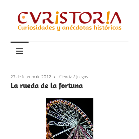
Saltar
al
contenido
Curiosidades
Curistoria
y
anécdotas
de
la
27 de febrero de 2012
Ciencia
/
Juegos
historia
La rueda de la fortuna