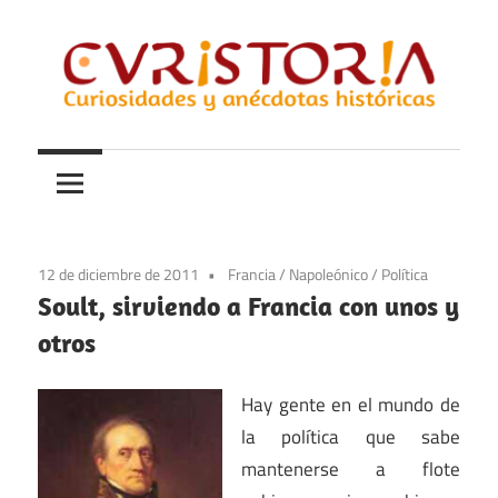
Saltar
al
contenido
Curiosidades
Curistoria
y
anécdotas
de
la
12 de diciembre de 2011
Francia
/
Napoleónico
/
Política
historia
Soult, sirviendo a Francia con unos y
otros
Hay gente en el mundo de
la política que sabe
mantenerse a flote