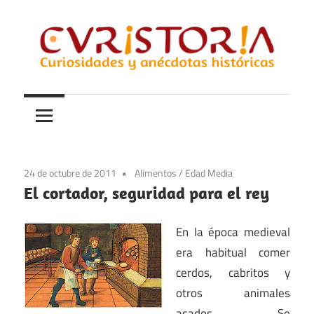
Saltar
al
contenido
Curiosidades
Curistoria
y
anécdotas
de
la
24 de octubre de 2011
Alimentos
/
Edad Media
historia
El cortador, seguridad para el rey
En la época medieval
era habitual comer
cerdos, cabritos y
otros animales
asados. Se