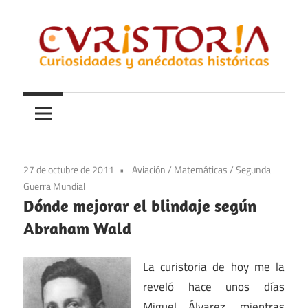
Saltar
al
contenido
Curiosidades
Curistoria
y
anécdotas
de
la
27 de octubre de 2011
Aviación
/
Matemáticas
/
Segunda
historia
Guerra Mundial
Dónde mejorar el blindaje según
Abraham Wald
La curistoria de hoy me la
reveló hace unos días
Miguel Álvarez, mientras