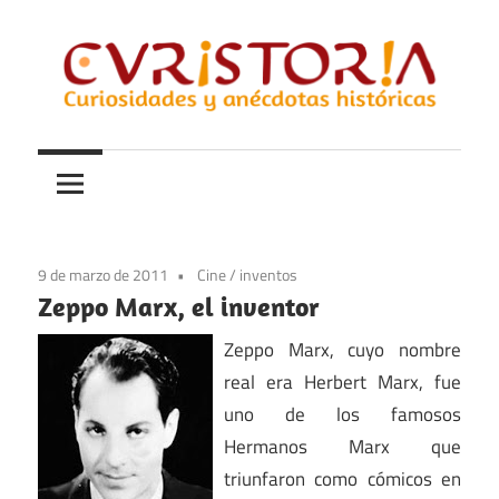
Saltar
al
contenido
Curiosidades
Curistoria
y
anécdotas
de
la
9 de marzo de 2011
Cine
/
inventos
historia
Zeppo Marx, el inventor
Zeppo Marx, cuyo nombre
real era Herbert Marx, fue
uno de los famosos
Hermanos Marx que
triunfaron como cómicos en