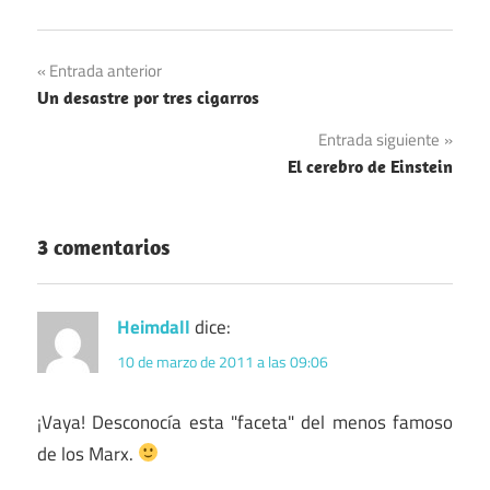
Navegación
Entrada anterior
Un desastre por tres cigarros
de
Entrada siguiente
entradas
El cerebro de Einstein
3 comentarios
Heimdall
dice:
10 de marzo de 2011 a las 09:06
¡Vaya! Desconocía esta "faceta" del menos famoso
de los Marx.