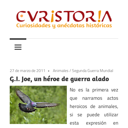
Saltar
al
contenido
Curiosidades
Curistoria
y
anécdotas
de
la
27 de marzo de 2011
Animales
/
Segunda Guerra Mundial
historia
G.I. Joe, un héroe de guerra alado
No es la primera vez
que narramos actos
heroicos de animales,
si se puede utilizar
esta expresión en