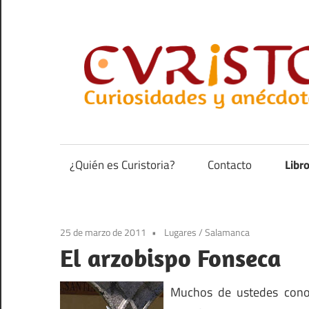
Saltar
al
contenido
Curiosidades
y
anécdotas
¿Quién es Curistoria?
Contacto
Libr
de
la
historia
25 de marzo de 2011
Lugares
/
Salamanca
El arzobispo Fonseca
Muchos de ustedes conoc