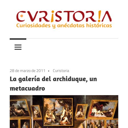
Saltar
al
contenido
Curiosidades
Curistoria
y
anécdotas
de
la
28 de marzo de 2011
Curistoria
historia
La galería del archiduque, un
metacuadro