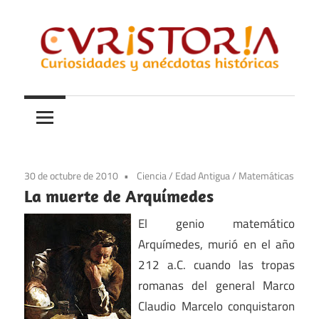
Saltar
al
contenido
Curiosidades
Curistoria
y
anécdotas
de
la
30 de octubre de 2010
Ciencia
/
Edad Antigua
/
Matemáticas
historia
La muerte de Arquímedes
El genio matemático
Arquímedes, murió en el año
212 a.C. cuando las tropas
romanas del general Marco
Claudio Marcelo conquistaron