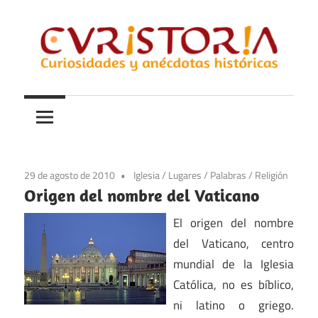
Saltar
al
contenido
Curiosidades
Curistoria
y
anécdotas
de
la
29 de agosto de 2010
Iglesia
/
Lugares
/
Palabras
/
Religión
historia
Origen del nombre del Vaticano
El origen del nombre
del Vaticano, centro
mundial de la Iglesia
Católica, no es bíblico,
ni latino o griego.