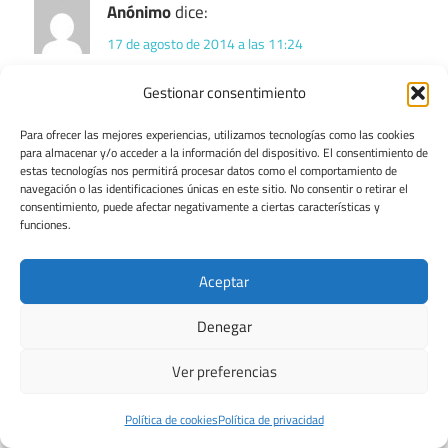
Anónimo
dice:
17 de agosto de 2014 a las 11:24
Gestionar consentimiento
Ok
Para ofrecer las mejores experiencias, utilizamos tecnologías como las cookies
Responder
para almacenar y/o acceder a la información del dispositivo. El consentimiento de
estas tecnologías nos permitirá procesar datos como el comportamiento de
navegación o las identificaciones únicas en este sitio. No consentir o retirar el
consentimiento, puede afectar negativamente a ciertas características y
funciones.
Anónimo
dice:
29 de septiembre de 2014 a las 14:41
Aceptar
si hay un camino y una puerta directo al infierno esa
Denegar
puerta y ese camino es el vaticano
Ver preferencias
Responder
Política de cookies
Política de privacidad