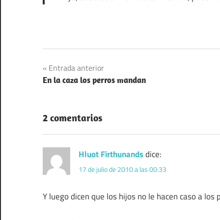
Navegación
Entrada anterior
En la caza los perros mandan
de
entradas
2 comentarios
Hluot Firthunands
dice:
17 de julio de 2010 a las 00:33
Y luego dicen que los hijos no le hacen caso a los 