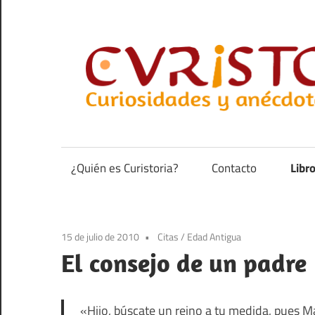
Saltar
al
contenido
Curiosidades
y
anécdotas
¿Quién es Curistoria?
Contacto
Libr
de
la
historia
15 de julio de 2010
Citas
/
Edad Antigua
El consejo de un padre
«Hijo, búscate un reino a tu medida, pues 